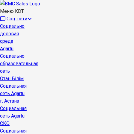
Меню KDT
Соц. сети
Социально
деловая
среда
Agartu
Социально
образовательная
сеть
Отан Бiлiм
Социальная
сеть Agartu
г. Астана
Социальная
сеть Agartu
СКО
Социальная