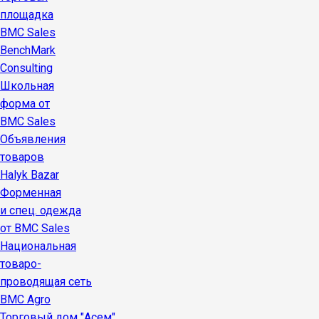
площадка
BMC Sales
BenchMark
Consulting
Школьная
форма от
BMC Sales
Объявления
товаров
Halyk Bazar
Форменная
и спец. одежда
от BMC Sales
Национальная
товаро-
проводящая сеть
BMC Agro
Торговый дом "Асем"