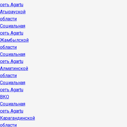
сеть Agartu
Атырауской
области
Социальная
сеть Agartu
Жамбылской
области
Социальная
сеть Agartu
Алматинской
области
Социальная
сеть Agartu
ВКО
Социальная
сеть Agartu
Карагандинской
области