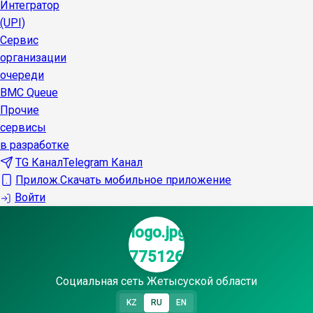
Интегратор
(UPI)
Сервис
организации
очереди
BMC Queue
Прочие
сервисы
в разработке
TG Канал
Telegram Канал
Прилож.
Скачать мобильное приложение
Войти
Социальная сеть Жетысуской области
KZ
RU
EN