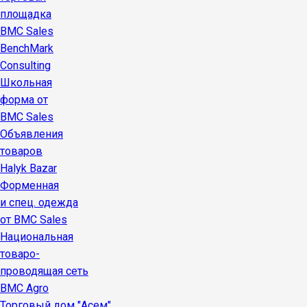
площадка
BMC Sales
BenchMark
Consulting
Школьная
форма от
BMC Sales
Объявления
товаров
Halyk Bazar
Форменная
и спец. одежда
от BMC Sales
Национальная
товаро-
проводящая сеть
BMC Agro
Торговый дом "Асем"