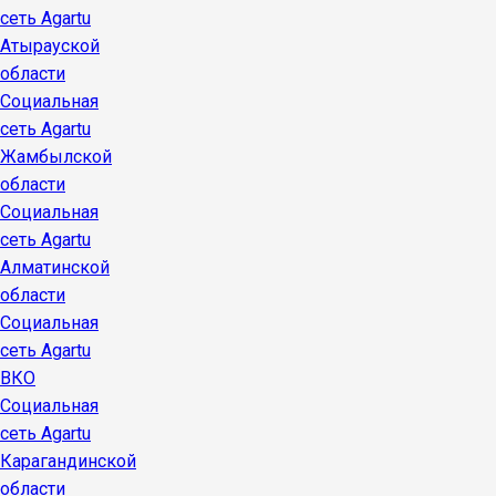
сеть Agartu
Атырауской
области
Социальная
сеть Agartu
Жамбылской
области
Социальная
сеть Agartu
Алматинской
области
Социальная
сеть Agartu
ВКО
Социальная
сеть Agartu
Карагандинской
области