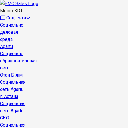
Меню KDT
Соц. сети
Социально
деловая
среда
Agartu
Социально
образовательная
сеть
Отан Бiлiм
Социальная
сеть Agartu
г. Астана
Социальная
сеть Agartu
СКО
Социальная