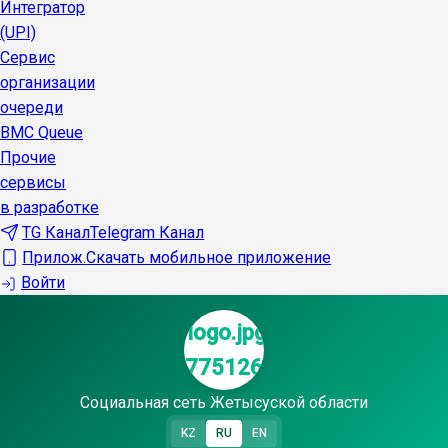
Интегратор
(UPI)
Сервис
организации
очереди
BMC Queue
Прочие
сервисы
в разработке
TG Канал
Telegram Канал
Прилож.
Скачать мобильное приложение
Войти
Социальная сеть Жетысуской области
KZ
RU
EN